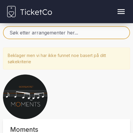
Beklager men vi har ikke funnet noe basert på ditt
søkekriterie
Moments