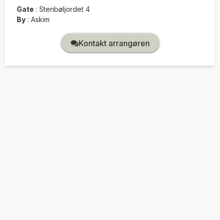
Gate
:
Stenbøljordet 4
By
:
Askim
Kontakt arrangøren